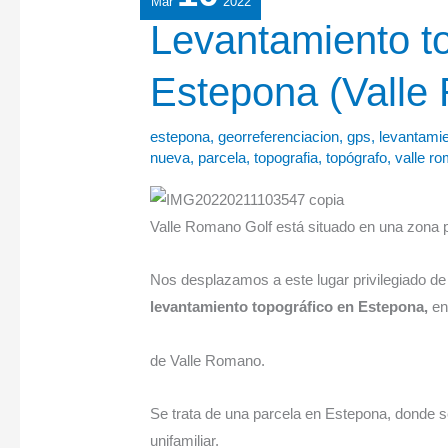
Mar
2022
Levantamiento
Levantamiento t
topográfico
Estepona (Valle
en
Estepona
(Valle
estepona
,
georreferenciacion
,
gps
,
levantamie
nueva
,
parcela
,
topografia
,
topógrafo
,
valle r
Romano)
Valle Romano Golf está situado en una zona p
Nos desplazamos a este lugar privilegiado de 
levantamiento topográfico en Estepona,
en
de Valle Romano.
Se trata de una parcela en Estepona, donde s
unifamiliar.