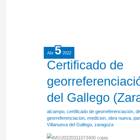
5
Abr
2022
Certificado
Certificado de
de
georreferenciaci
georreferenciación
en
del Gallego (Zar
Villanueva
del
Gallego
alcampo
,
certificado de georreferenciación
,
di
georreferenciacion
,
medicion
,
obra nueva
,
par
(Zaragoza).
Villanueva del Gallego
,
zaragoza