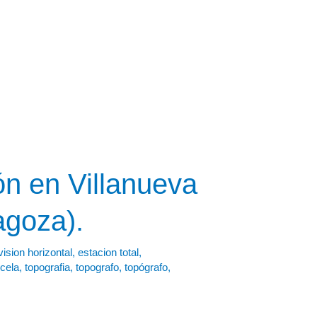
ón en Villanueva
agoza).
vision horizontal
,
estacion total
,
cela
,
topografia
,
topografo
,
topógrafo
,