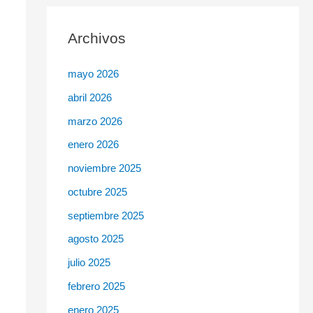
c
Archivos
a
r
mayo 2026
p
abril 2026
o
r
marzo 2026
:
enero 2026
noviembre 2025
octubre 2025
septiembre 2025
agosto 2025
julio 2025
febrero 2025
enero 2025