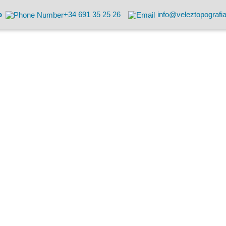
o
+34 691 35 25 26
info@veleztopografi