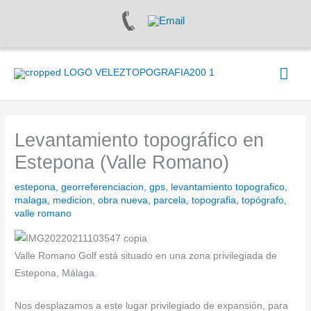
Ir
al
contenido
Men
prin
Levantamiento topográfico en
Estepona (Valle Romano)
estepona
,
georreferenciacion
,
gps
,
levantamiento topografico
,
malaga
,
medicion
,
obra nueva
,
parcela
,
topografia
,
topógrafo
,
valle romano
Valle Romano Golf está situado en una zona privilegiada de
Estepona, Málaga.
Nos desplazamos a este lugar privilegiado de expansión, para