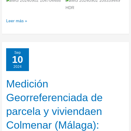
Leer más »
Sep
10
2024
Medición
Medición
Georreferenciada
Georreferenciada de
de
parcela
parcela y viviendaen
y
viviendaen
Colmenar (Málaga):
Colmenar