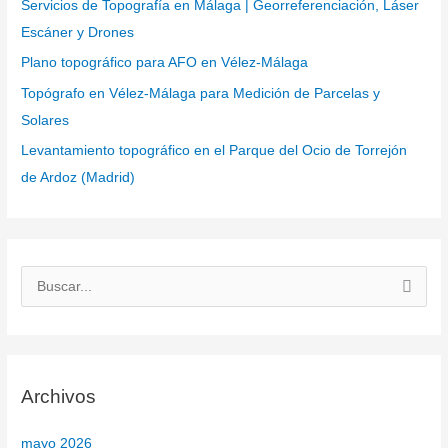
Servicios de Topografía en Málaga | Georreferenciación, Láser
Escáner y Drones
Plano topográfico para AFO en Vélez-Málaga
Topógrafo en Vélez-Málaga para Medición de Parcelas y
Solares
Levantamiento topográfico en el Parque del Ocio de Torrejón
de Ardoz (Madrid)
B
u
s
c
Archivos
a
r
mayo 2026