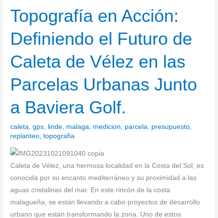
Topografía en Acción:
Topografía
en
Definiendo el Futuro de
Acción:
Definiendo
Caleta de Vélez en las
el
Futuro
Parcelas Urbanas Junto
de
Caleta
a Baviera Golf.
de
Vélez
caleta
,
gps
,
linde
,
malaga
,
medicion
,
parcela
,
presupuesto
,
en
replanteo
,
topografia
las
Parcelas
Caleta de Vélez, una hermosa localidad en la Costa del Sol, es
Urbanas
conocida por su encanto mediterráneo y su proximidad a las
Junto
aguas cristalinas del mar. En este rincón de la costa
a
malagueña, se están llevando a cabo proyectos de desarrollo
Baviera
urbano que están transformando la zona. Uno de estos
Golf.