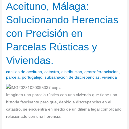
Aceituno, Málaga:
Aceituno,
Málaga:
Solucionando Herencias
Solucionando
Herencias
con Precisión en
con
Precisión
Parcelas Rústicas y
en
Parcelas
Viviendas.
Rústicas
y
canillas de aceituno
,
catastro
,
distribucion
,
georreferenciacion
,
Viviendas.
parcela
,
portugalejo
,
subsanación de discrepancias
,
vivienda
Imaginen una parcela rústica con una vivienda que tiene una
historia fascinante pero que, debido a discrepancias en el
catastro, se encuentra en medio de un dilema legal complicado
relacionado con una herencia.