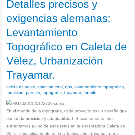
Detalles precisos y
Detalles
precisos
exigencias alemanas:
y
exigencias
Levantamiento
alemanas:
Levantamiento
Topográfico en Caleta de
Topográfico
en
Vélez, Urbanización
Caleta
de
Trayamar.
Vélez,
Urbanización
caleta de velez
,
estacion total
,
gps
,
levantamiento topografico
,
Trayamar.
medicion
,
parcela
,
topografia
,
trayamar
,
trimble
En el mundo de la topografía, cada proyecto es un desafío que
demanda precisión y adaptabilidad. Recientemente, nos
enfrentamos a uno de esos retos en la encantadora Caleta de
Vélez, específicamente en la Urbanización Trayamar, para