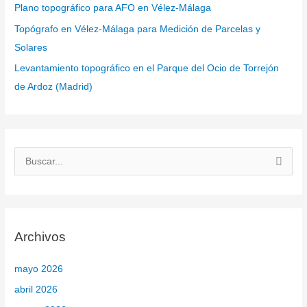
Plano topográfico para AFO en Vélez-Málaga
Topógrafo en Vélez-Málaga para Medición de Parcelas y
Solares
Levantamiento topográfico en el Parque del Ocio de Torrejón
de Ardoz (Madrid)
B
u
s
c
Archivos
a
r
mayo 2026
p
abril 2026
o