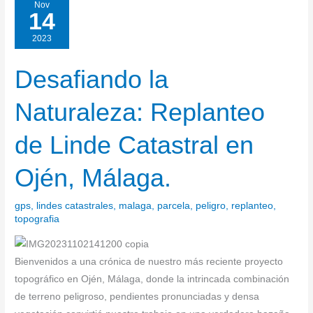
Nov
14
2023
Desafiando la
Desafiando
la
Naturaleza: Replanteo
Naturaleza:
Replanteo
de Linde Catastral en
de
Linde
Ojén, Málaga.
Catastral
en
gps
,
lindes catastrales
,
malaga
,
parcela
,
peligro
,
replanteo
,
Ojén,
topografia
Málaga.
Bienvenidos a una crónica de nuestro más reciente proyecto
topográfico en Ojén, Málaga, donde la intrincada combinación
de terreno peligroso, pendientes pronunciadas y densa