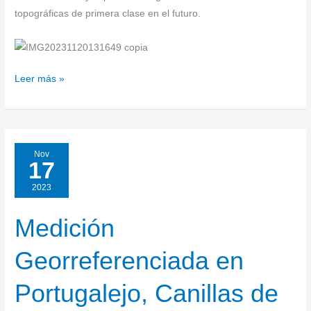
topográficas de primera clase en el futuro.
Leer más »
Nov
17
2023
Medición
Medición
Georreferenciada
Georreferenciada en
en
Portugalejo,
Portugalejo, Canillas de
Canillas
de