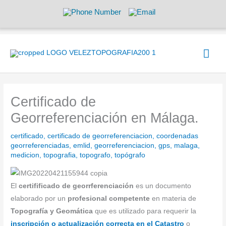
Ir
al
contenido
Men
prin
Certificado de
Georreferenciación en Málaga.
certificado
,
certificado de georreferenciacion
,
coordenadas
georreferenciadas
,
emlid
,
georreferenciacion
,
gps
,
malaga
,
medicion
,
topografia
,
topografo
,
topógrafo
El
certifificado de georrferenciación
es un documento
elaborado por un
profesional competente
en materia de
Topografía y Geomática
que es utilizado para requerir la
inscripción o actualización correcta en el Catastro
o