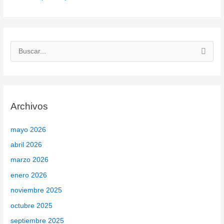
B
u
s
c
Archivos
a
r
mayo 2026
p
abril 2026
o
marzo 2026
r
enero 2026
:
noviembre 2025
octubre 2025
septiembre 2025