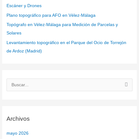
Escáner y Drones
Plano topográfico para AFO en Vélez-Málaga
Topógrafo en Vélez-Málaga para Medición de Parcelas y
Solares
Levantamiento topográfico en el Parque del Ocio de Torrejón
de Ardoz (Madrid)
B
u
s
c
Archivos
a
r
mayo 2026
p