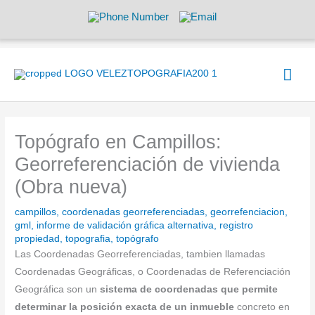
Ir
al
contenido
Men
prin
Topógrafo en Campillos:
Georreferenciación de vivienda
(Obra nueva)
campillos
,
coordenadas georreferenciadas
,
georrefenciacion
,
gml
,
informe de validación gráfica alternativa
,
registro
propiedad
,
topografia
,
topógrafo
Las Coordenadas Georreferenciadas, tambien llamadas
Coordenadas Geográficas, o Coordenadas de Referenciación
Geográfica son un
sistema de coordenadas que permite
determinar la posición exacta de un inmueble
concreto en