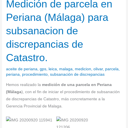
Medición de parcela en
Medición
de
Periana (Málaga) para
parcela
en
subsanacion de
Periana
(Málaga)
discrepancias de
para
subsanacion
Catastro.
de
discrepancias
aceite de periana
,
gps
,
leica
,
malaga
,
medicion
,
olivar
,
parcela
,
de
periana
,
procedimiento
,
subsanación de discrepancias
Catastro.
Hemos realizado la
medición de una parcela en Periana
(Málaga
), con el fin de iniciar el procedimiento de subsanación
de discrepancias de Catastro, más concretamente a la
Gerencia Provincial de Malaga.