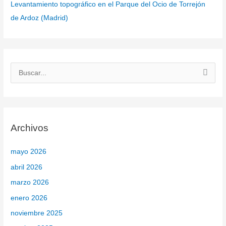
Levantamiento topográfico en el Parque del Ocio de Torrejón
de Ardoz (Madrid)
B
u
s
c
Archivos
a
r
mayo 2026
p
abril 2026
o
marzo 2026
r
enero 2026
:
noviembre 2025