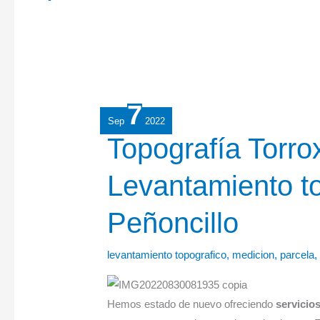
7
Sep
2022
Topografía
Topografía Torro
Torrox:
Levantamiento to
Levantamiento
topográfico
Peñoncillo
en
el
Peñoncillo
levantamiento topografico
,
medicion
,
parcela
Hemos estado de nuevo ofreciendo
servicio