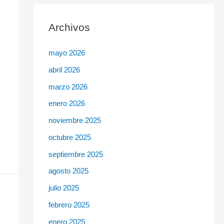
c
Archivos
a
r
mayo 2026
p
abril 2026
o
r
marzo 2026
:
enero 2026
noviembre 2025
octubre 2025
septiembre 2025
agosto 2025
julio 2025
febrero 2025
enero 2025