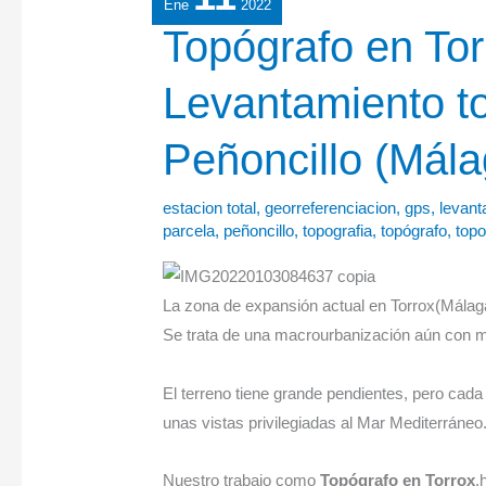
Ene
2022
Topógrafo
Topógrafo en Tor
en
Levantamiento to
Torrox:
Levantamiento
Peñoncillo (Mála
topográfico
en
El
estacion total
,
georreferenciacion
,
gps
,
levant
parcela
,
peñoncillo
,
topografia
,
topógrafo
,
topo
Peñoncillo
(Málaga)
La zona de expansión actual en Torrox(Málaga
Se trata de una macrourbanización aún con mul
El terreno tiene grande pendientes, pero cada 
unas vistas privilegiadas al Mar Mediterráneo
Nuestro trabajo como
Topógrafo en Torrox
,