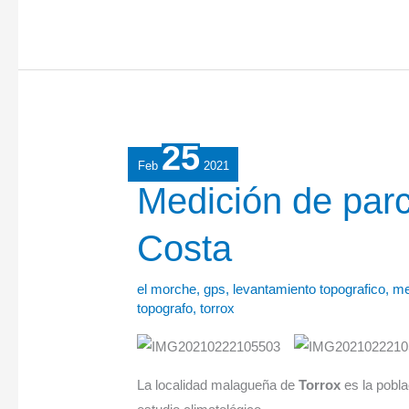
25
Feb
2021
Medición
Medición de parc
de
Costa
parcela
en
Torrox
el morche
,
gps
,
levantamiento topografico
,
me
topografo
,
torrox
Costa
La localidad malagueña de
Torrox
es la pobl