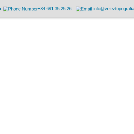
o
+34 691 35 25 26
info@veleztopografi