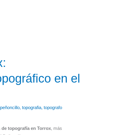
x:
pográfico en el
,
peñoncillo
,
topografia
,
topografo
s de topografía en Torrox
, más