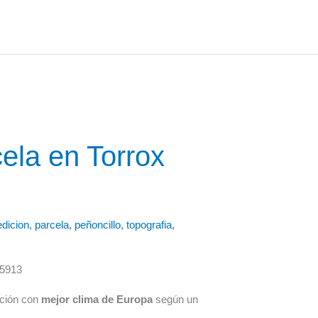
ela en Torrox
dicion
,
parcela
,
peñoncillo
,
topografia
,
ación con
mejor clima de Europa
según un