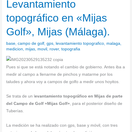
Levantamiento
Levantamiento
topográfico
topográfico en «Mijas
en
«Mijas
Golf», Mijas (Málaga).
Golf»,
Mijas
base
,
campo de golf
,
gps
,
levantamiento topografico
,
malaga
,
(Málaga).
medicion
,
mijas
,
movil
,
rover
,
topografia
Pues si que se está notando el cambio de gobierno. Antes iba a
medir al campo a llenarme de pinchos y matarme por los
taludes y ahora voy a campos de golfo a medir unos hoyitos.
Se trata de un l
evantamiento topográfico en Mijas de parte
del Campo de Golf «Mijas Golf»
, para el posterior diseño de
Tuberías.
La medición se ha realizado con gps, base y móvil, con tres