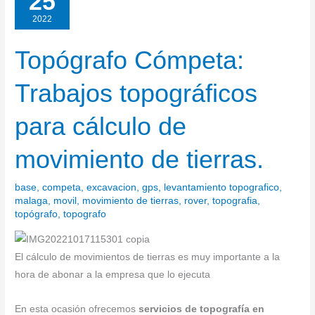
25
2022
Topógrafo Cómpeta:
Topógrafo
Cómpeta:
Trabajos topográficos
Trabajos
topográficos
para cálculo de
para
cálculo
movimiento de tierras.
de
movimiento
base
,
competa
,
excavacion
,
gps
,
levantamiento topografico
,
de
malaga
,
movil
,
movimiento de tierras
,
rover
,
topografia
,
tierras.
topógrafo
,
topografo
El cálculo de movimientos de tierras es muy importante a la
hora de abonar a la empresa que lo ejecuta
En esta ocasión ofrecemos
servicios de topografía en