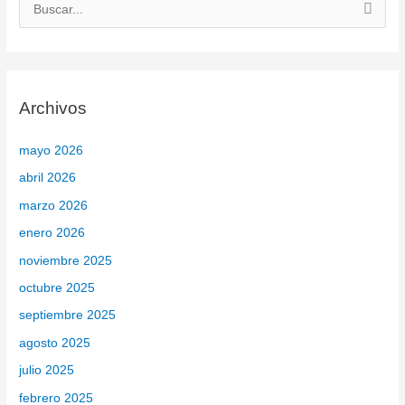
B
u
s
c
Archivos
a
r
mayo 2026
p
abril 2026
o
marzo 2026
r
enero 2026
:
noviembre 2025
octubre 2025
septiembre 2025
agosto 2025
julio 2025
febrero 2025