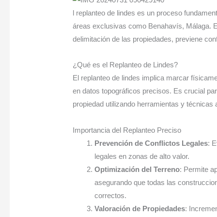
Importancia
l replanteo de lindes es un proceso fundament
y
áreas exclusivas como Benahavís, Málaga. Es
Servicios
delimitación de las propiedades, previene confl
de
Topografía
¿Qué es el Replanteo de Lindes?
El replanteo de lindes implica marcar físicam
en datos topográficos precisos. Es crucial par
propiedad utilizando herramientas y técnicas
Importancia del Replanteo Preciso
Prevención de Conflictos Legales
: 
legales en zonas de alto valor.
Optimización del Terreno
: Permite a
asegurando que todas las construccione
correctos.
Valoración de Propiedades
: Increme