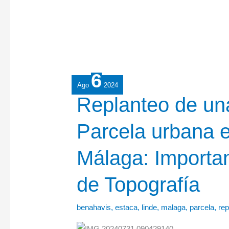
6
Ago
2024
Replanteo
Replanteo de un
de
Parcela urbana 
una
Linde
Málaga: Importan
de
Parcela
de Topografía
urbana
en
benahavis
,
estaca
,
linde
,
malaga
,
parcela
,
rep
Benahavís,
Málaga: