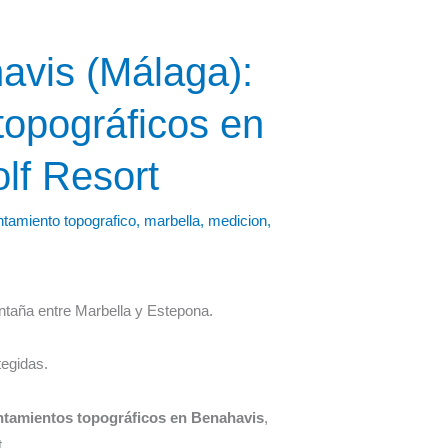
avis (Málaga):
topográficos en
lf Resort
ntamiento topografico
,
marbella
,
medicion
,
ntaña entre Marbella y Estepona.
tegidas.
ntamientos topográficos en Benahavis
,
.