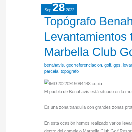
28
Sep
2022
Topógrafo
Topógrafo Benah
Benahavis
Levantamientos 
(Málaga):
Levantamientos
Marbella Club Go
topográficos
en
Marbella
benahavis
,
georreferenciacion
,
golf
,
gps
,
leva
parcela
,
topógrafo
Club
Golf
Resort
El pueblo de Benahavis está situado en la mo
Es una zona tranquila con grandes zonas pro
En esta ocasión hemos realizado varios
leva
dentro del complejo Marbella Club Golf Resort