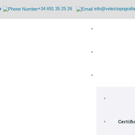
o
+34 691 35 25 26
info@veleztopografi
Certifi