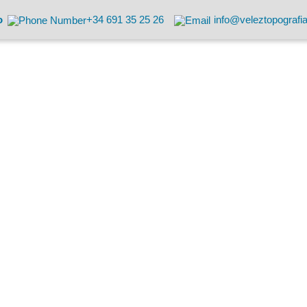
o
+34 691 35 25 26
info@veleztopografi