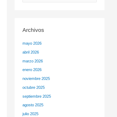
u
s
c
Archivos
a
r
mayo 2026
p
abril 2026
o
r
marzo 2026
:
enero 2026
noviembre 2025
octubre 2025
septiembre 2025
agosto 2025
julio 2025