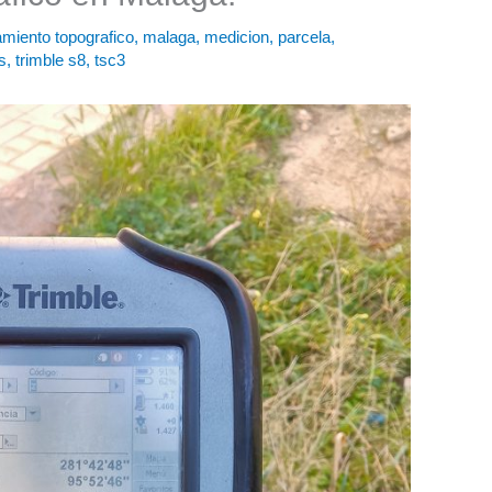
amiento topografico
,
malaga
,
medicion
,
parcela
,
s
,
trimble s8
,
tsc3