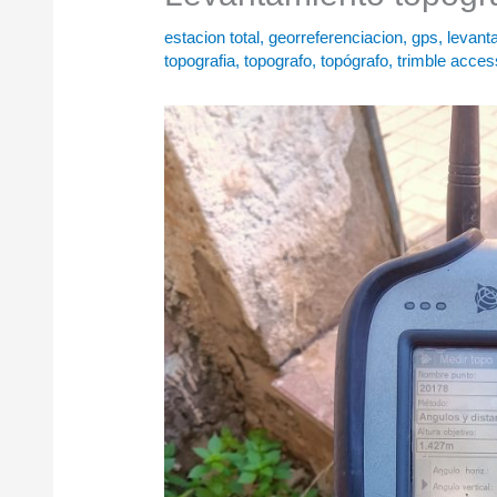
estacion total
,
georreferenciacion
,
gps
,
levant
topografia
,
topografo
,
topógrafo
,
trimble acces