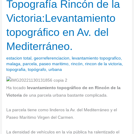
Topografía Rincón de la
Topografía
Rincón
Victoria:Levantamiento
de
la
topográfico en Av. del
Victoria:Levantamiento
topográfico
Mediterráneo.
en
Av.
estacion total
,
georreferenciacion
,
levantamiento topografico
,
del
malaga
,
parcela
,
paseo maritimo
,
rincón
,
rincon de la victoria
,
Mediterráneo.
topografia
,
topógrafo
,
urbana
Ha tocado
levantamiento topográfico de en Rincón de la
Victoria
de una parcela urbana bastante complicada.
La parcela tiene como linderos la Av. del Mediterráneo y el
Paseo Marítimo Virgen del Carmen.
La densidad de vehículos en la vía pública ha ralentizado el