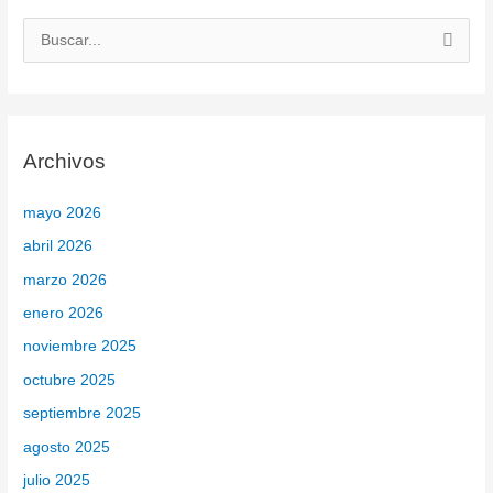
B
u
s
c
Archivos
a
r
mayo 2026
p
abril 2026
o
marzo 2026
r
enero 2026
:
noviembre 2025
octubre 2025
septiembre 2025
agosto 2025
julio 2025