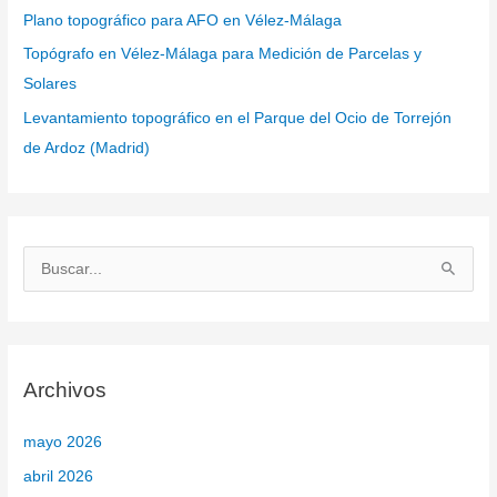
Plano topográfico para AFO en Vélez-Málaga
Topógrafo en Vélez-Málaga para Medición de Parcelas y
Solares
Levantamiento topográfico en el Parque del Ocio de Torrejón
de Ardoz (Madrid)
B
u
s
c
Archivos
a
r
mayo 2026
p
abril 2026
o