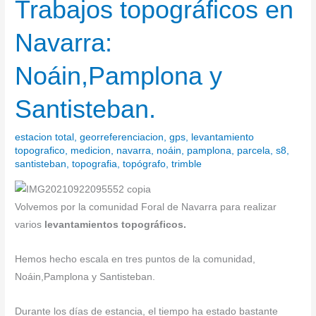
Trabajos topográficos en
Trabajos
topográficos
Navarra:
en
Navarra:
Noáin,Pamplona y
Noáin,Pamplona
y
Santisteban.
Santisteban.
estacion total
,
georreferenciacion
,
gps
,
levantamiento
topografico
,
medicion
,
navarra
,
noáin
,
pamplona
,
parcela
,
s8
,
santisteban
,
topografia
,
topógrafo
,
trimble
Volvemos por la comunidad Foral de Navarra para realizar
varios
levantamientos topográficos.
Hemos hecho escala en tres puntos de la comunidad,
Noáin,Pamplona y Santisteban.
Durante los días de estancia, el tiempo ha estado bastante