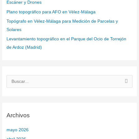
Escáner y Drones
Plano topográfico para AFO en Vélez-Málaga
Topógrafo en Vélez-Málaga para Medición de Parcelas y
Solares
Levantamiento topográfico en el Parque del Ocio de Torrejón
de Ardoz (Madrid)
B
u
s
c
Archivos
a
r
mayo 2026
p