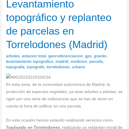
Levantamiento
Levantamiento
topográfico
topográfico y replanteo
y
replanteo
de parcelas en
de
parcelas
Torrelodones (Madrid)
en
Torrelodones
arboles
,
estacion total
,
georreferenciacion
,
gps
,
granito
,
(Madrid)
levantamiento topografico
,
madrid
,
medicion
,
parcela
,
topografia
,
topografo
,
torrelodones
,
urbana
En esta zona, de la comunidad autonómica de Madrid, la
protección de especies vegetales, ya sean árboles o plantas, se
rigen por una serie de ordenanzas que se han de tener en
cuenta la hora de edificar en una parcela.
En esta ocasión hemos estando realizando servicios como
Topógrafo en Torrelodones
, realizando un replanteo inicial de