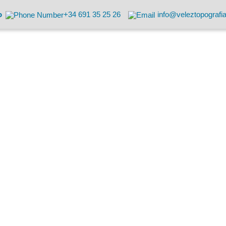
o
+34 691 35 25 26
info@veleztopografi