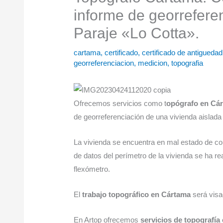
informe de georrefere
Paraje «Lo Cotta».
cartama
,
certificado
,
certificado de antiguedad
georreferenciacion
,
medicion
,
topografia
Ofrecemos servicios como t
opógrafo en Cá
de georreferenciación de una vivienda aislada 
La vivienda se encuentra en mal estado de con
de datos del perímetro de la vivienda se ha re
flexómetro.
El
trabajo topográfico en Cártama
será visad
En Artop ofrecemos
servicios de topografí