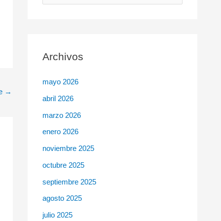
u
s
c
Archivos
a
r
mayo 2026
p
te
→
abril 2026
o
r
marzo 2026
:
enero 2026
noviembre 2025
octubre 2025
septiembre 2025
agosto 2025
julio 2025