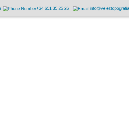
o
+34 691 35 25 26
info@veleztopografi