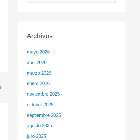
u
s
c
Archivos
a
r
mayo 2026
p
abril 2026
o
r
marzo 2026
:
enero 2026
te
→
noviembre 2025
octubre 2025
septiembre 2025
agosto 2025
julio 2025