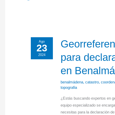
Georreferenciación
Georreferen
Ago
23
de
para declar
vivienda
2024
para
en Benalmá
declaración
de
obra
benalmádena
,
catastro
,
coorden
topografia
nueva
en
¿Estás buscando expertos en ge
Benalmádena
equipo especializado se encarga 
(Málaga).
necesitas para la declaración d