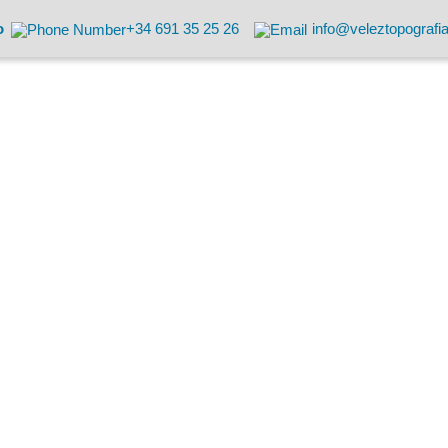
o
+34 691 35 25 26
info@veleztopografi