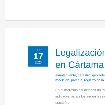
Legalización
Legalización
Jul
17
de
en Cártama
finca
2020
y
vivienda
ayuntamiento
,
catastro
,
georrefe
medicion
,
parcela
,
registro de la
en
Cártama
En numerosas situaciones un in
(Málaga)
indicados para ellos según las n
cuestión.