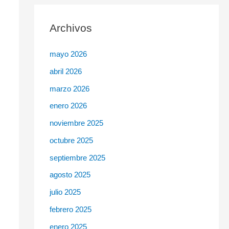
c
Archivos
a
r
mayo 2026
p
abril 2026
o
r
marzo 2026
:
enero 2026
noviembre 2025
octubre 2025
septiembre 2025
agosto 2025
julio 2025
febrero 2025
enero 2025