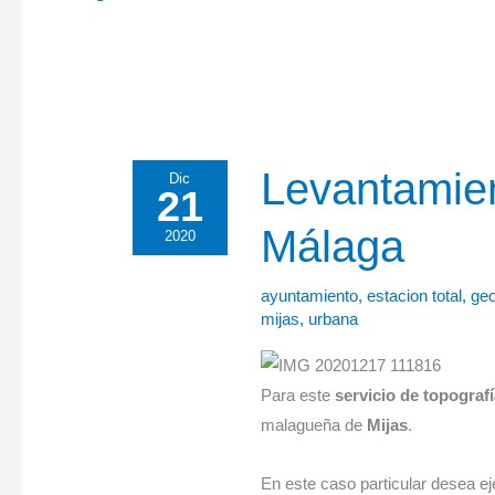
Levantamiento
Levantamien
Dic
21
topográfico
Málaga
Mijas,
2020
Málaga
ayuntamiento
,
estacion total
,
geo
mijas
,
urbana
Para este
servicio de topografí
malagueña de
Mijas
.
En este caso particular desea ej