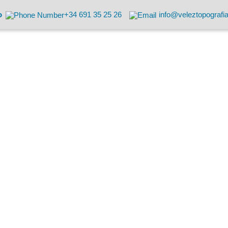
o
+34 691 35 25 26
info@veleztopografi