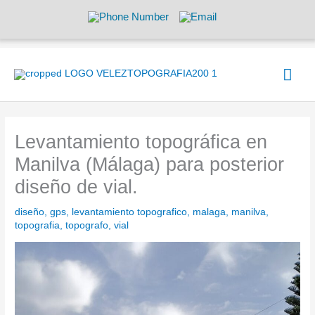
Ir
al
contenido
Men
prin
Levantamiento topográfica en
Manilva (Málaga) para posterior
diseño de vial.
diseño
,
gps
,
levantamiento topografico
,
malaga
,
manilva
,
topografia
,
topografo
,
vial