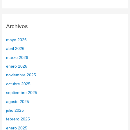
u
s
c
Archivos
a
r
mayo 2026
p
abril 2026
o
marzo 2026
r
enero 2026
:
noviembre 2025
octubre 2025
septiembre 2025
agosto 2025
julio 2025
febrero 2025
enero 2025