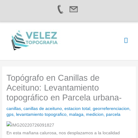
Ir
al
contenido
Men
prin
Topógrafo en Canillas de
Aceituno: Levantamiento
topográfico en Parcela urbana-
canillas
,
canillas de aceituno
,
estacion total
,
georreferenciacion
,
gps
,
levantamiento topografico
,
malaga
,
medicion
,
parcela
En esta mañana calurosa, nos desplazamos a la localidad