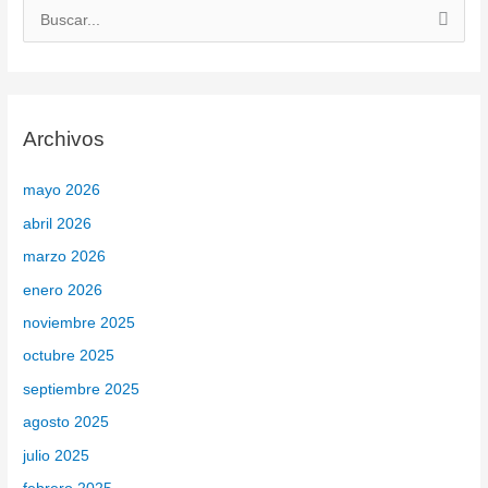
B
u
s
c
Archivos
a
r
mayo 2026
p
abril 2026
o
marzo 2026
r
enero 2026
:
noviembre 2025
octubre 2025
septiembre 2025
agosto 2025
julio 2025