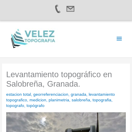
Ir
al
contenido
Men
princ
Levantamiento topográfico en
Salobreña, Granada.
estacion total
,
georreferenciacion
,
granada
,
levantamiento
topografico
,
medicion
,
planimetria
,
salobreña
,
topografia
,
topografo
,
topógrafo