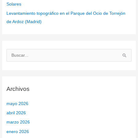
Solares
Levantamiento topográfico en el Parque del Ocio de Torrejón
de Ardoz (Madrid)
B
u
s
c
Archivos
a
r
mayo 2026
p
abril 2026
o
marzo 2026
r
enero 2026
: