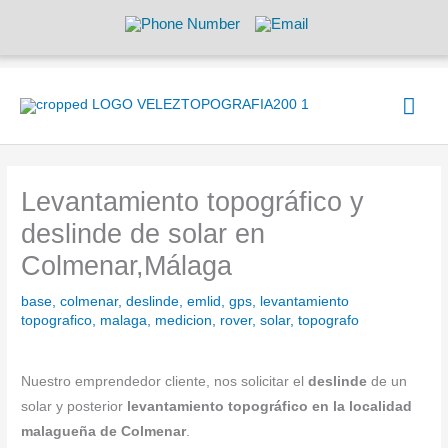
Ir
al
contenido
Men
prin
Levantamiento topográfico y
deslinde de solar en
Colmenar,Málaga
base
,
colmenar
,
deslinde
,
emlid
,
gps
,
levantamiento
topografico
,
malaga
,
medicion
,
rover
,
solar
,
topografo
Nuestro emprendedor cliente, nos solicitar el
deslinde
de un
solar y posterior
levantamiento topográfico en la localidad
malagueña de Colmenar
.