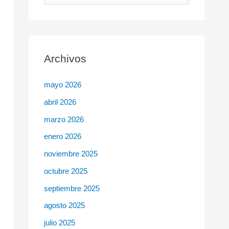
u
s
c
Archivos
a
r
mayo 2026
p
abril 2026
o
r
marzo 2026
:
enero 2026
noviembre 2025
octubre 2025
septiembre 2025
agosto 2025
julio 2025