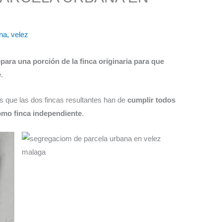
na
,
velez
epara una porción de la finca originaria para que
e
.
s que las dos fincas resultantes han de
cumplir
todos
como finca independiente
.