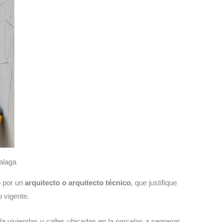
 por un
arquitecto o arquitecto técnico
, que justifique
 vigente.
a viviendas y calles ubicadas en la parcelas a segregar