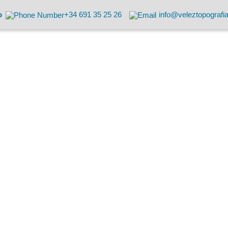
o
+34 691 35 25 26
info@veleztopografi