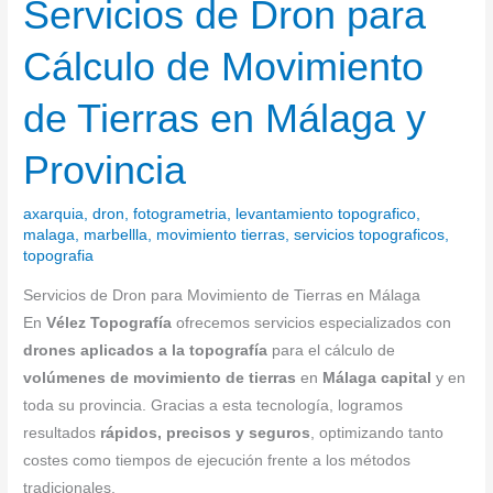
Servicios de Dron para
Servicios
de
Cálculo de Movimiento
Dron
para
de Tierras en Málaga y
Cálculo
de
Provincia
Movimiento
de
axarquia
,
dron
,
fotogrametria
,
levantamiento topografico
,
Tierras
malaga
,
marbellla
,
movimiento tierras
,
servicios topograficos
,
en
topografia
Málaga
Servicios de Dron para Movimiento de Tierras en Málaga
y
En
Vélez Topografía
ofrecemos servicios especializados con
Provincia
drones aplicados a la topografía
para el cálculo de
volúmenes de movimiento de tierras
en
Málaga capital
y en
toda su provincia. Gracias a esta tecnología, logramos
resultados
rápidos, precisos y seguros
, optimizando tanto
costes como tiempos de ejecución frente a los métodos
tradicionales.