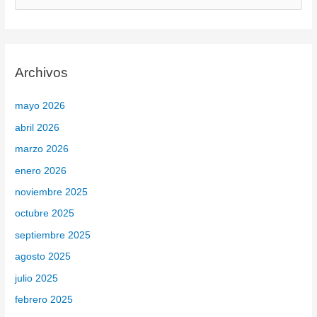
u
s
c
Archivos
a
r
mayo 2026
p
abril 2026
o
marzo 2026
r
enero 2026
:
noviembre 2025
octubre 2025
septiembre 2025
agosto 2025
julio 2025
febrero 2025