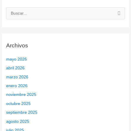
B
u
s
c
Archivos
a
r
mayo 2026
p
abril 2026
o
marzo 2026
r
enero 2026
:
noviembre 2025
octubre 2025
septiembre 2025
agosto 2025
julio 2025