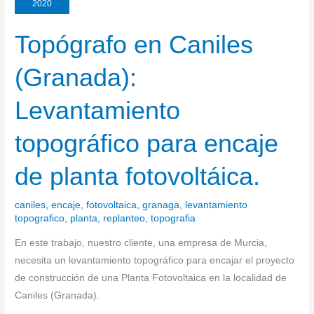
2020
Topógrafo en Caniles
Topógrafo
en
(Granada):
Caniles
(Granada):
Levantamiento
Levantamiento
topográfico
topográfico para encaje
para
encaje
de planta fotovoltáica.
de
planta
caniles
,
encaje
,
fotovoltaica
,
granaga
,
levantamiento
fotovoltáica.
topografico
,
planta
,
replanteo
,
topografia
En este trabajo, nuestro cliente, una empresa de Murcia,
necesita un levantamiento topográfico para encajar el proyecto
de construcción de una Planta Fotovoltaica en la localidad de
Caniles (Granada).