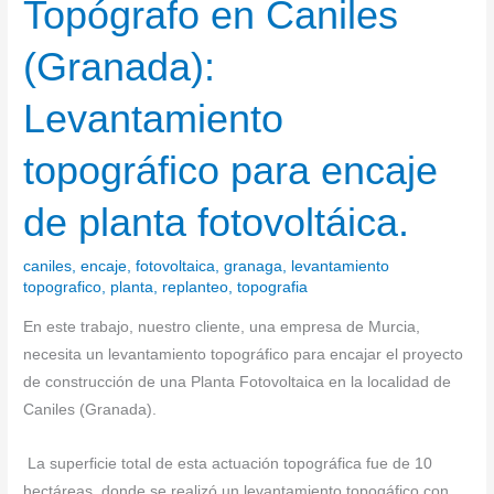
Topógrafo en Caniles
Topógrafo
en
(Granada):
Caniles
(Granada):
Levantamiento
Levantamiento
topográfico
topográfico para encaje
para
encaje
de planta fotovoltáica.
de
planta
caniles
,
encaje
,
fotovoltaica
,
granaga
,
levantamiento
fotovoltáica.
topografico
,
planta
,
replanteo
,
topografia
En este trabajo, nuestro cliente, una empresa de Murcia,
necesita un levantamiento topográfico para encajar el proyecto
de construcción de una Planta Fotovoltaica en la localidad de
Caniles (Granada).
La superficie total de esta actuación topográfica fue de 10
hectáreas, donde se realizó un levantamiento topogáfico con