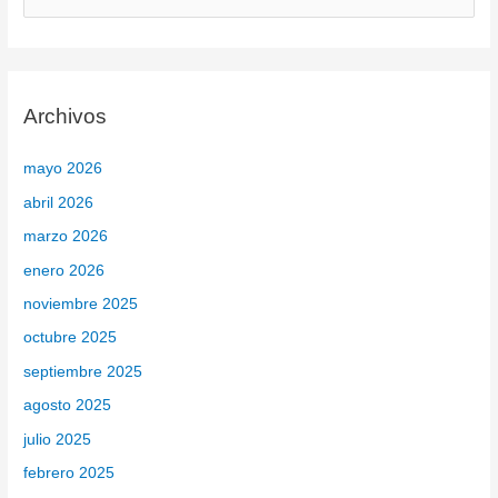
B
u
s
c
Archivos
a
r
mayo 2026
p
abril 2026
o
marzo 2026
r
enero 2026
:
noviembre 2025
octubre 2025
septiembre 2025
agosto 2025
julio 2025
febrero 2025