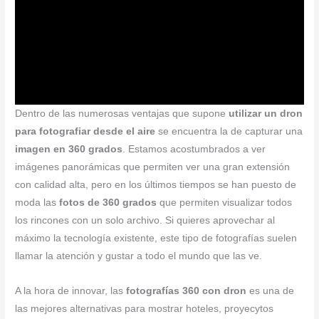
Dentro de las numerosas ventajas que supone
utilizar un dron
para fotografiar desde el aire
se encuentra la de capturar una
imagen en 360 grados
. Estamos acostumbrados a ver
imágenes panorámicas que permiten ver una gran extensión
con calidad alta, pero en los últimos tiempos se han puesto de
moda las
fotos de 360 grados
que permiten visualizar todos
los rincones con un solo archivo. Si quieres aprovechar al
máximo la tecnología existente, este tipo de fotografías suelen
llamar la atención y gustar a todo el mundo que las ve.
A la hora de innovar, las
fotografías 360 con dron
es una de
las mejores alternativas para mostrar hoteles, proyecytos