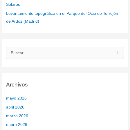
Solares
Levantamiento topográfico en el Parque del Ocio de Torrejón
de Ardoz (Madrid)
B
u
s
c
Archivos
a
r
mayo 2026
p
abril 2026
o
marzo 2026
r
enero 2026
: