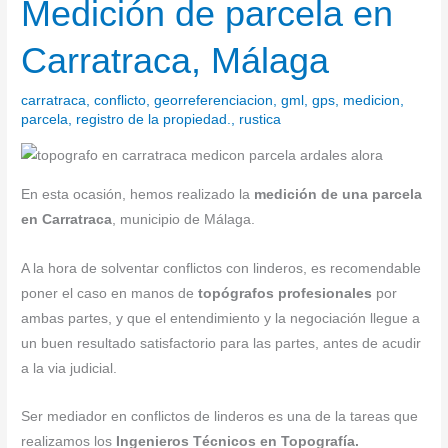
Medición de parcela en
Medición
de
Carratraca, Málaga
parcela
en
carratraca
,
conflicto
,
georreferenciacion
,
gml
,
gps
,
medicion
,
Carratraca,
parcela
,
registro de la propiedad.
,
rustica
Málaga
En esta ocasión, hemos realizado la
medición de una parcela
en Carratraca
, municipio de Málaga.
A la hora de solventar conflictos con linderos, es recomendable
poner el caso en manos de
topógrafos profesionales
por
ambas partes, y que el entendimiento y la negociación llegue a
un buen resultado satisfactorio para las partes, antes de acudir
a la via judicial.
Ser mediador en conflictos de linderos es una de la tareas que
realizamos los
Ingenieros Técnicos en Topografía.