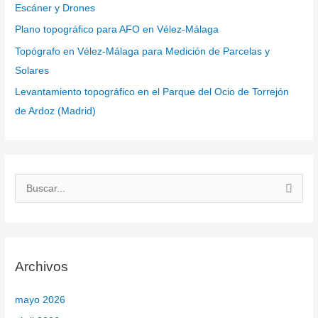
Escáner y Drones
Plano topográfico para AFO en Vélez-Málaga
Topógrafo en Vélez-Málaga para Medición de Parcelas y
Solares
Levantamiento topográfico en el Parque del Ocio de Torrejón
de Ardoz (Madrid)
B
u
s
c
Archivos
a
r
mayo 2026
p