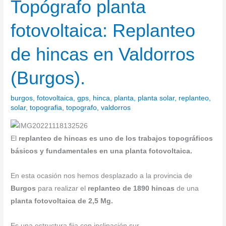
Topógrafo planta
Topógrafo
planta
fotovoltaica: Replanteo
fotovoltaica:
Replanteo
de hincas en Valdorros
de
hincas
(Burgos).
en
Valdorros
burgos
,
fotovoltaica
,
gps
,
hinca
,
planta
,
planta solar
,
replanteo
,
(Burgos).
solar
,
topografia
,
topografo
,
valdorros
El
replanteo de hincas es uno de los trabajos topográficos
básicos y fundamentales en una planta fotovoltaica.
En esta ocasión nos hemos desplazado a la provincia de
Burgos
para realizar el
replanteo de 1890 hincas
de una
planta fotovoltaica de 2,5 Mg.
Es una estructura fija con inclinación sur.