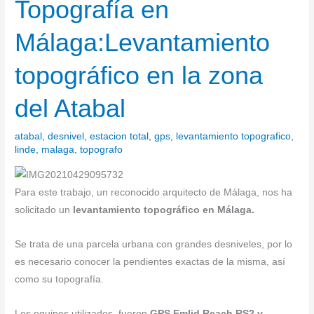
Topografía en
Topografía
en
Málaga:Levantamiento
Málaga:Levantamiento
topográfico
topográfico en la zona
en
la
del Atabal
zona
del
atabal
,
desnivel
,
estacion total
,
gps
,
levantamiento topografico
,
Atabal
linde
,
malaga
,
topografo
Para este trabajo, un reconocido arquitecto de Málaga, nos ha
solicitado un
levantamiento topográfico en Málaga.
Se trata de una parcela urbana con grandes desniveles, por lo
es necesario conocer la pendientes exactas de la misma, así
como su topografía.
Los equipos utilizados, fueron
GPS Emlid Reach RS2 y