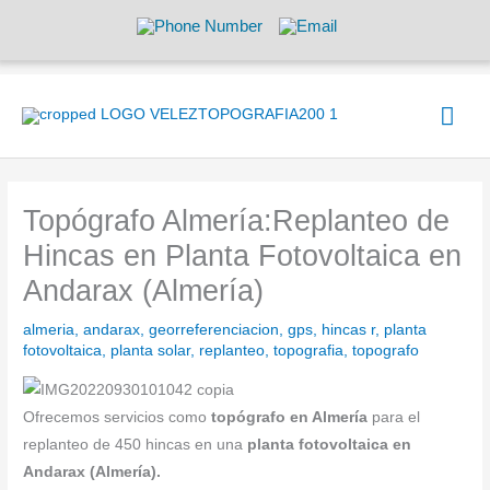
Ir
al
contenido
Men
prin
Topógrafo Almería:Replanteo de
Hincas en Planta Fotovoltaica en
Andarax (Almería)
almeria
,
andarax
,
georreferenciacion
,
gps
,
hincas r
,
planta
fotovoltaica
,
planta solar
,
replanteo
,
topografia
,
topografo
Ofrecemos servicios como
topógrafo en Almería
para el
replanteo de 450 hincas en una
planta fotovoltaica en
Andarax (Almería).