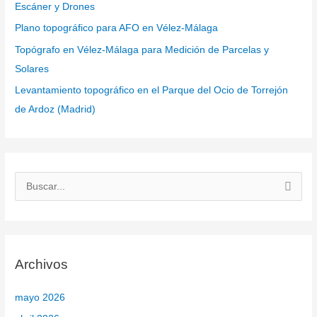
Escáner y Drones
Plano topográfico para AFO en Vélez-Málaga
Topógrafo en Vélez-Málaga para Medición de Parcelas y
Solares
Levantamiento topográfico en el Parque del Ocio de Torrejón
de Ardoz (Madrid)
B
u
s
c
Archivos
a
r
mayo 2026
p