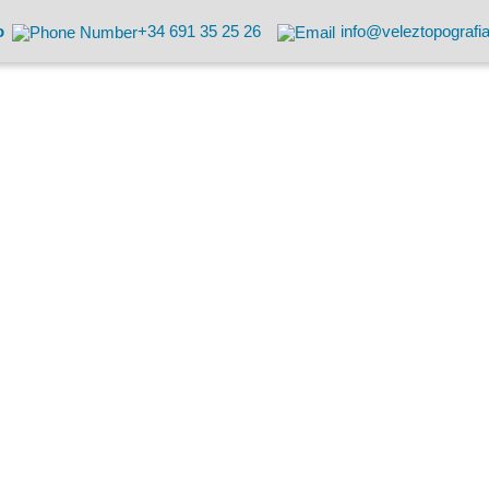
o
+34 691 35 25 26
info@veleztopografi