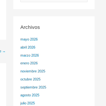
u
s
c
Archivos
a
r
mayo 2026
p
abril 2026
o
te
→
r
marzo 2026
:
enero 2026
noviembre 2025
octubre 2025
septiembre 2025
agosto 2025
julio 2025