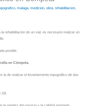
opografico
,
malaga
,
medicion
,
obra
,
rehabilitacion
,
la rehabilitación de un vial, es necesario realizar un
le.
da posible.
rafía en Cómpeta.
s la de realizar el levantamiento topográfico de dos
e S8.
la rapidez del servicio y la calidad prestada.