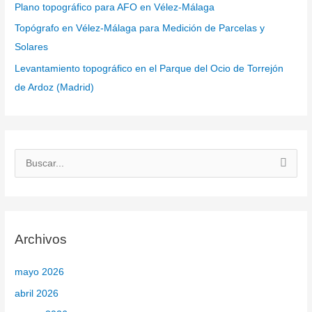
Plano topográfico para AFO en Vélez-Málaga
Topógrafo en Vélez-Málaga para Medición de Parcelas y
Solares
Levantamiento topográfico en el Parque del Ocio de Torrejón
de Ardoz (Madrid)
B
u
s
c
Archivos
a
r
mayo 2026
p
abril 2026
o