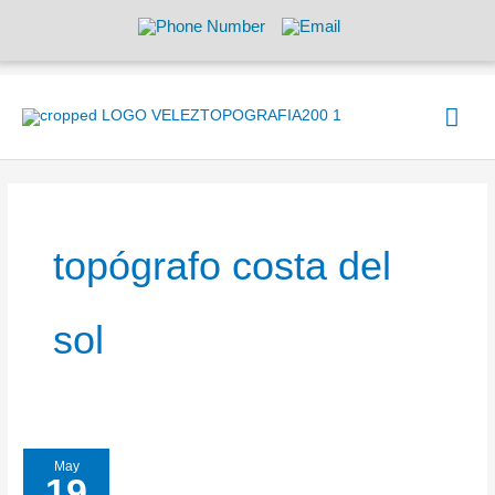
Ir
al
contenido
Men
prin
topógrafo costa del
sol
May
19