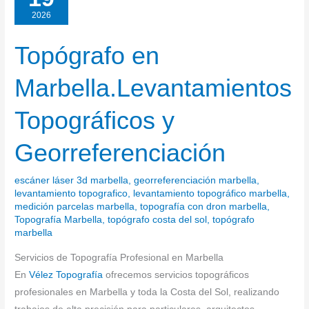
2026
Topógrafo en
Topógrafo
en
Marbella.Levantamientos
Marbella.Levantamientos
Topográficos
Topográficos y
y
Georreferenciación
Georreferenciación
escáner láser 3d marbella
,
georreferenciación marbella
,
levantamiento topografico
,
levantamiento topográfico marbella
,
medición parcelas marbella
,
topografía con dron marbella
,
Topografía Marbella
,
topógrafo costa del sol
,
topógrafo
marbella
Servicios de Topografía Profesional en Marbella
En
Vélez Topografía
ofrecemos servicios topográficos
profesionales en Marbella y toda la Costa del Sol, realizando