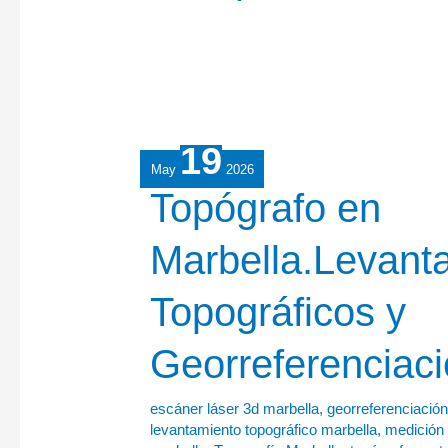
19
May
2026
Topógrafo
Topógrafo en
en
Marbella.Levant
Marbella.Levantamientos
Topográficos
Topográficos y
y
Georreferenciación
Georreferenciac
escáner láser 3d marbella
,
georreferenciación
levantamiento topográfico marbella
,
medición 