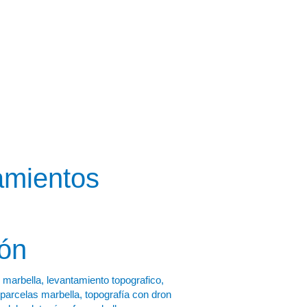
amientos
ión
 marbella
,
levantamiento topografico
,
parcelas marbella
,
topografía con dron