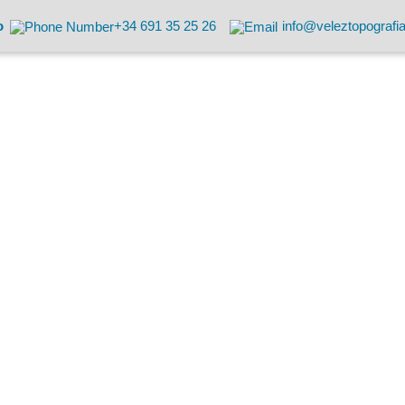
o
+34 691 35 25 26
info@veleztopografi