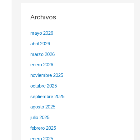
c
Archivos
a
r
mayo 2026
p
abril 2026
o
r
marzo 2026
:
enero 2026
noviembre 2025
octubre 2025
septiembre 2025
agosto 2025
julio 2025
febrero 2025
enero 2025