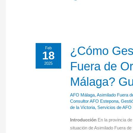
¿Cómo
¿Cómo Gest
Feb
18
Gestionar
Fuera de O
un
2025
Asimilado
Málaga? Gu
Fuera
de
Ordenación
AFO Málaga
,
Asimilado Fuera d
Consultor AFO Estepona
,
Gesti
(AFO)
de la Victoria
,
Servicios de AFO 
en
Málaga?
Introducción
En la provincia d
Guía
situación de Asimilado Fuera de