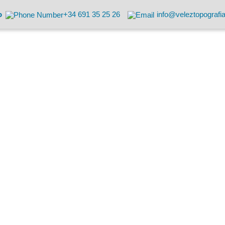
o
+34 691 35 25 26
info@veleztopografi